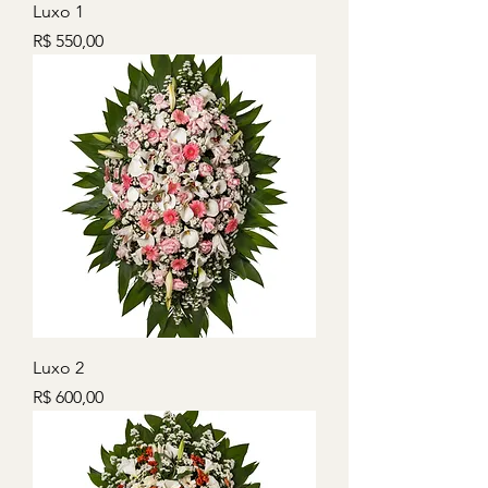
Luxo 1
Preço
R$ 550,00
Luxo 2
Preço
R$ 600,00