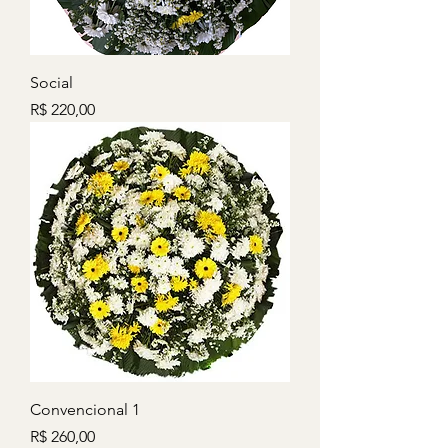
Social
Preço
R$ 220,00
Convencional 1
Preço
R$ 260,00