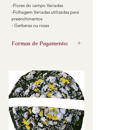
-Flores do campo Variadas
-Folhagem Variadas utilizadas para
preenchimentos
- Gerberas ou rosas
Formas de Pagamento:
PIX
Cartão de credito pelo Link de
pagamento
Boleto bancário
faturamento para empresas no
boleto
- Emitimos Nota fiscal eletrônica