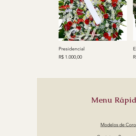
Visualização rápida
Presidencial
E
Preço
P
R$ 1.000,00
R
Menu
Rápi
Modelos de Coro