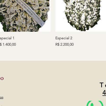
Visualização rápida
Visualização rápida
special 1
Especial 2
reço
Preço
$ 1.400,00
R$ 2.200,00
do
T
as