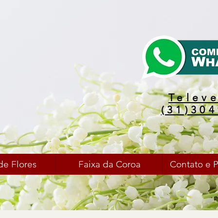
Telev
(31)30
de Flores
Faixa da Coroa
Contato e 