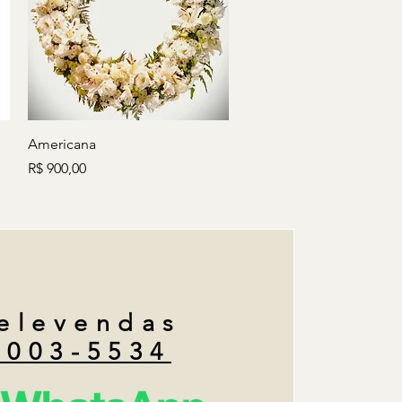
Visualização rápida
Americana
Preço
R$ 900,00
elevendas
4003-5534