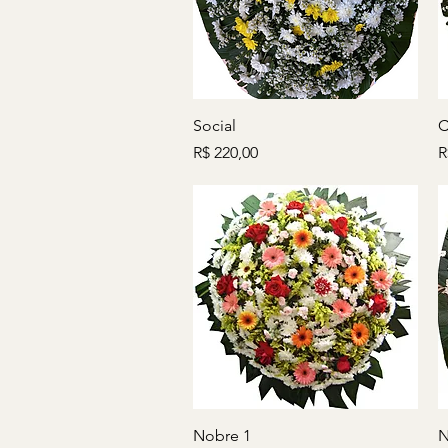
Visualização rápida
Social
C
Preço
P
R$ 220,00
R
Visualização rápida
Nobre 1
N