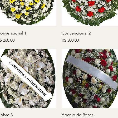
Visualização rápida
Visualização rápida
onvencional 1
Convencional 2
reço
Preço
$ 260,00
R$ 300,00
Visualização rápida
Visualização rápida
obre 3
Arranjo de Rosas