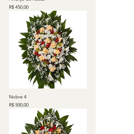
Preço
R$ 450,00
Nobre 4
Preço
R$ 500,00