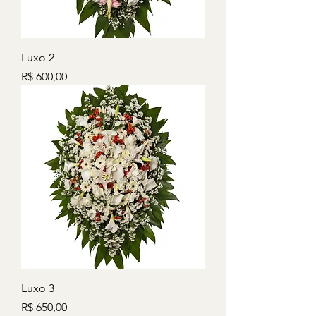
Luxo 2
Preço
R$ 600,00
Luxo 3
Preço
R$ 650,00