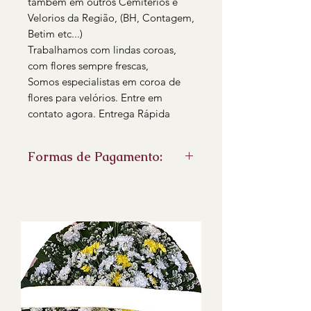
tambem em outros Cemitérios e
Velorios da Região, (BH, Contagem,
Betim etc...)
Trabalhamos com lindas coroas,
com flores sempre frescas,
Somos especialistas em coroa de
flores para velórios. Entre em
contato agora. Entrega Rápida
Formas de Pagamento:
PIX
Cartão de credito pelo Link de
pagamento
Boleto bancário
faturamento para empresas no
boleto
- Emitimos Nota fiscal eletrônica