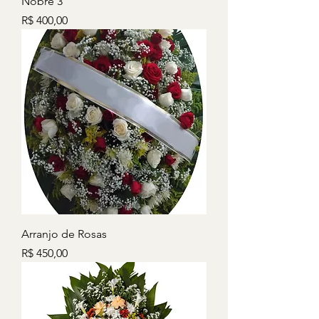
Nobre 3
Preço
R$ 400,00
Arranjo de Rosas
Preço
R$ 450,00