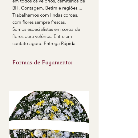
em todos os velorios, cemiterios de
BH, Contagem, Betim e regiões....
Trabalhamos com lindas coroas,
com flores sempre frescas,
Somos especialistas em coroa de
flores para velórios. Entre em
contato agora. Entrega Rápida
Formas de Pagamento:
PIX
Cartão de credito pelo Link de
pagamento
Boleto bancário
faturamento para empresas no
boleto
- Emitimos Nota fiscal eletrônica