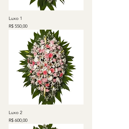
Luxo 1
Preço
R$ 550,00
Luxo 2
Preço
R$ 600,00