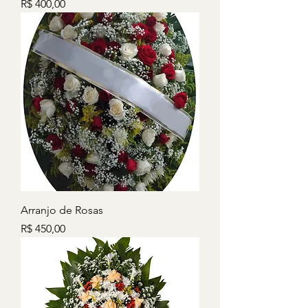
Preço
R$ 400,00
Arranjo de Rosas
Preço
R$ 450,00