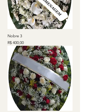
Nobre 3
Preço
R$ 400,00